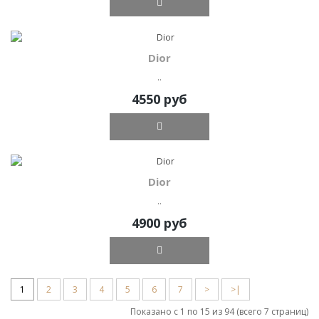
Dior
..
4550 руб
Dior
..
4900 руб
1
2
3
4
5
6
7
>
>|
Показано с 1 по 15 из 94 (всего 7 страниц)