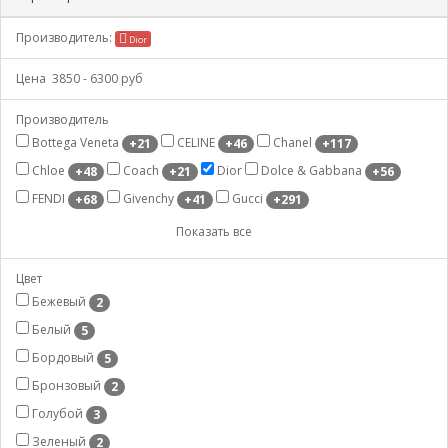
Производитель:
Dior
Цена
3850
-
6300
руб
Производитель
Bottega Veneta
CELINE
Chanel
+21
+46
+117
Chloe
Coach
Dior
Dolce & Gabbana
+48
+21
+56
FENDI
Givenchy
Gucci
+68
+41
+291
Показать все
Цвет
Бежевый
2
Белый
5
Бордовый
5
Бронзовый
2
Голубой
3
Зеленый
2