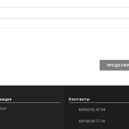
ПРОДОЛЖИ
мация
Контакты
блог
8(903)192-47-04
8(916)136-77-36